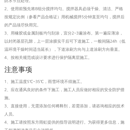
防水节点处理。
2、使用前预先将B组分搅拌均匀。搅拌器具必须干燥、清洁、严格
按规定比例（参看产品合格证）用机械搅拌5分钟直至均匀，搅拌后
的产品须尽快用完。
3、用橡胶或金属刮板均匀刮涂，宜分2~3遍涂布。第一遍应薄涂，
以封闭基层孔隙，上一层涂膜实干后可下道施工，一般间隔24h（低
温环境干燥时间适当延长），下道涂刷方向与上道涂刷方向垂直。
4、按相关规范或设计要求进行保护隔离层施工。
注意事项
1、施工温度5℃~35℃，雨雪环境不得施工。
2、应在通风良好的条件下施工，施工人员应做好相应的安全防护措
施。
3、直接使用，无需添加任何稀释剂，若需添加，请咨询相应的技术
人员。
4、施工请按照东方雨虹提供的指导说明进行。为获得更多信息，施